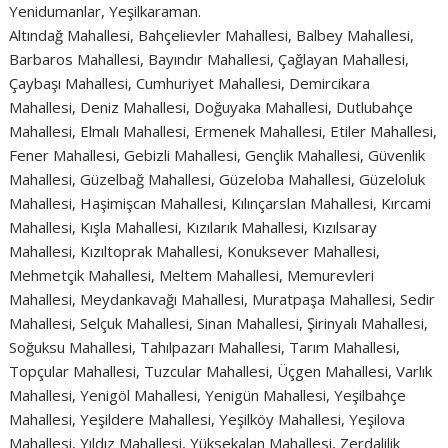
Yenidumanlar, Yeşilkaraman.
Altındağ Mahallesi, Bahçelievler Mahallesi, Balbey Mahallesi,
Barbaros Mahallesi, Bayındır Mahallesi, Çağlayan Mahallesi,
Çaybaşı Mahallesi, Cumhuriyet Mahallesi, Demircikara
Mahallesi, Deniz Mahallesi, Doğuyaka Mahallesi, Dutlubahçe
Mahallesi, Elmalı Mahallesi, Ermenek Mahallesi, Etiler Mahallesi,
Fener Mahallesi, Gebizli Mahallesi, Gençlik Mahallesi, Güvenlik
Mahallesi, Güzelbağ Mahallesi, Güzeloba Mahallesi, Güzeloluk
Mahallesi, Haşimişcan Mahallesi, Kılınçarslan Mahallesi, Kırcami
Mahallesi, Kışla Mahallesi, Kızılarık Mahallesi, Kızılsaray
Mahallesi, Kızıltoprak Mahallesi, Konuksever Mahallesi,
Mehmetçik Mahallesi, Meltem Mahallesi, Memurevleri
Mahallesi, Meydankavağı Mahallesi, Muratpaşa Mahallesi, Sedir
Mahallesi, Selçuk Mahallesi, Sinan Mahallesi, Şirinyalı Mahallesi,
Soğuksu Mahallesi, Tahılpazarı Mahallesi, Tarım Mahallesi,
Topçular Mahallesi, Tuzcular Mahallesi, Üçgen Mahallesi, Varlık
Mahallesi, Yenigöl Mahallesi, Yenigün Mahallesi, Yeşilbahçe
Mahallesi, Yeşildere Mahallesi, Yeşilköy Mahallesi, Yeşilova
Mahallesi, Yıldız Mahallesi, Yüksekalan Mahallesi, Zerdalilik