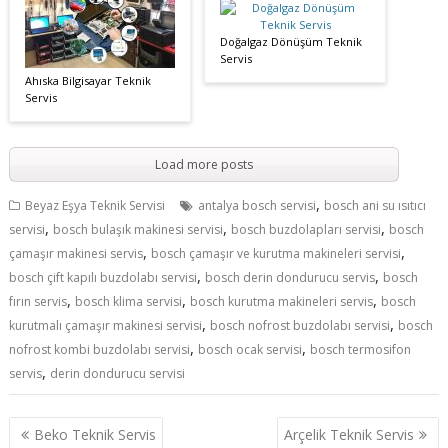
Doğalgaz Dönüşüm Teknik
Servis
Ahıska Bilgisayar Teknik
Servis
Load more posts
,
Beyaz Eşya Teknik Servisi
antalya bosch servisi
bosch ani su ısıtıcı
,
,
,
servisi
bosch bulaşık makinesi servisi
bosch buzdolapları servisi
bosch
,
,
çamaşır makinesi servis
bosch çamaşır ve kurutma makineleri servisi
,
,
bosch çift kapılı buzdolabı servisi
bosch derin dondurucu servis
bosch
,
,
,
fırın servis
bosch klima servisi
bosch kurutma makineleri servis
bosch
,
,
kurutmalı çamaşır makinesi servisi
bosch nofrost buzdolabı servisi
bosch
,
,
nofrost kombi buzdolabı servisi
bosch ocak servisi
bosch termosifon
,
servis
derin dondurucu servisi
Yazı
Beko Teknik Servis
Arçelik Teknik Servis