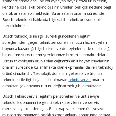
standartlarında öncü bir rol oynayan beyaz eşya ürünlerinin,
kendisine özel akıllı teknolojisinin ürünleri pek çok nedene bağlı
olarak arızalanabilmektedir. Bu arızaların onarım sürecinde,
Bosch teknolojisi hakkında bilgi sahibi teknik personel bir
zorunluluktur.
Bosch teknolojisi ile ilgili sürekli güncellenen eğitim
süreçlerinden geçen teknik personelimiz, uzun hizmet yılları
boyunca kazandığı bilgi birikimi ve deneyimlerini de dahil ettiği
bir onarım süreci ile müşterilerimize hizmet sunmaktadırlar.
Üstün teknolojinin ürünü olan çağımızın akıllı beyaz eşyalarının
onarım sürecinde kullanılmakta olan ekipmanlar da ileri teknoloji
ürünü cihazlardır. Teknolojik donanımı yetersiz ve ürünün
teknolojisi ile ilgili bilgi sahibi olmayan
teknik servis
onarım
olmaktan çok arızanın türünü değiştirmek gibi olmaktadır.
Bosch Teknik Servis, eğitimli personelleri ve üst seviye
teknolojik donanımı ile gezici teknik servilerini ve servis
merkezini yapılandırmıştır. Bu altyapıya eklenen üst seviye
müşteri memnuniyeti odaklı hizmet anlayışı sonucunda ortaya