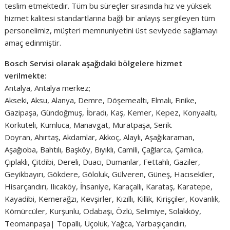
teslim etmektedir. Tüm bu süreçler sırasında hız ve yüksek
hizmet kalitesi standartlarına bağlı bir anlayış sergileyen tüm
personelimiz, müşteri memnuniyetini üst seviyede sağlamayı
amaç edinmiştir.
Bosch Servisi olarak aşağıdaki bölgelere hizmet
verilmekte:
Antalya, Antalya merkez;
Akseki, Aksu, Alanya, Demre, Döşemealtı, Elmalı, Finike,
Gazipaşa, Gündoğmuş, İbradı, Kaş, Kemer, Kepez, Konyaaltı,
Korkuteli, Kumluca, Manavgat, Muratpaşa, Serik.
Doyran, Ahırtaş, Akdamlar, Akkoç, Alaylı, Aşağıkaraman,
Aşağıoba, Bahtılı, Başköy, Bıyıklı, Camili, Çağlarca, Çamlıca,
Çıplaklı, Çitdibi, Dereli, Duacı, Dumanlar, Fettahlı, Gaziler,
Geyikbayırı, Gökdere, Göloluk, Gülveren, Güneş, Hacısekiler,
Hisarçandırı, Ilıcaköy, İhsaniye, Karaçallı, Karataş, Karatepe,
Kayadibi, Kemerağzı, Kevşirler, Kızıllı, Killik, Kirişçiler, Kovanlık,
Kömürcüler, Kurşunlu, Odabaşı, Özlü, Selimiye, Solakköy,
Teomanpaşa| Topallı, Üçoluk, Yağca, Yarbaşıçandırı,